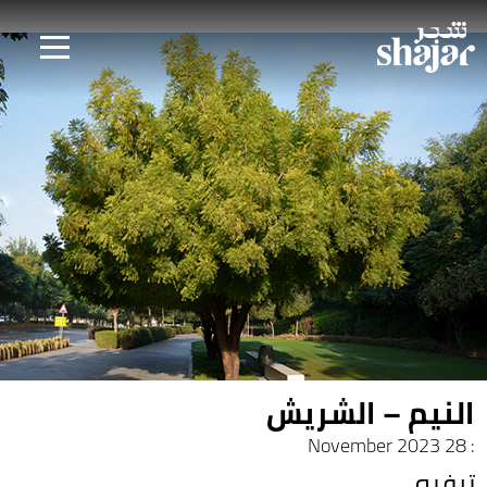
النيم – الشريش
: 28 November 2023
ترفيه